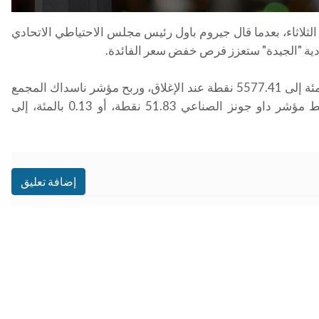
ثلاثاء، بعدما قال جيروم باول رئيس مجلس الاحتياطي الاتحادي
صادية "الجيدة" ستعزز فرص خفض سعر الفائدة
.
وصعد مؤشر ستاندرد اند بورز 500 بواقع 4.56 نقطة أو 0.08 بالمئة إلى 5577.41 نقطة عند الإغلاق، وربح مؤشر ناسداك المجمع
25.55 نقطة أو 0.14 بالمئة مسجلا 18429.29 نقطة، بينما هبط مؤشر داو جونز الصناعي 51.83 نقطة، أو 0.13 بالمئة، إلى
إضافة تعليق