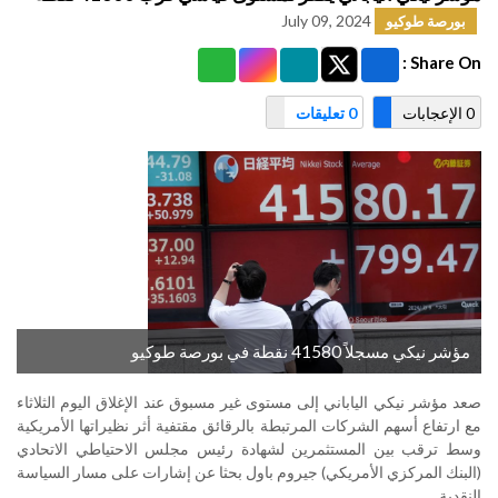
July 09, 2024
بورصة طوكيو
Share On :
0 الإعجابات
0 تعليقات
مؤشر نيكي مسجلاً 41580 نقطة في بورصة طوكيو
صعد مؤشر نيكي الياباني إلى مستوى غير مسبوق عند الإغلاق اليوم الثلاثاء
مع ارتفاع أسهم الشركات المرتبطة بالرقائق مقتفية أثر نظيراتها الأمريكية
وسط ترقب بين المستثمرين لشهادة رئيس مجلس الاحتياطي الاتحادي
(البنك المركزي الأمريكي) جيروم باول بحثا عن إشارات على مسار السياسة
النقدية
.