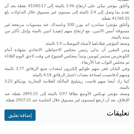
وأغلق مؤشر نيكي على ارتفاع 1.96 بالمئة إلى 41580.17 نقطة بعد أن
تقدم بما وصل إلى 2.4 بالمئة إلى مستوى غير مسبوق خلال التداولات بلغ
41769.35 نقطة
.
وأغلق مؤشرا ستاندرد اند بورز 500 وناسداك عند مستويات مرتفعة غير
مسبوقة أمس الاثنين، مع ارتفاع سهم إنفيديا اثنين بالمئة وإنتل بأكثر من
ستة بالمئة
.
وصعد المؤشر فيلادلفيا لأشباه الموصلات 1.9 بالمئة
.
ومن المقرر أن يدلي رئيس مجلس الاحتياطي الاتحادي بشهادة أمام
الكونجرس تستمر ليومين وتبدأ بمجلس الشيوخ في وقت لاحق اليوم الثلاثاء
ثم مجلس النواب غدا الأربعاء
.
وفي اليابان قفز سهم طوكيو إلكترون لمعدات صنع الرقائق 3.77 بالمئة
وسهم أدفانتست لصناعة معدات اختبار الرقائق 4.14 بالمئة
.
كما زاد أيضا سهم فاست ريتيلينج المالكة للعلامة التجارية يونيكلو 3.22
بالمئة
.
وصعد مؤشر توبكس الأوسع نطاقا 0.97 بالمئة إلى 2895.55 نقطة عند
الإغلاق، بعد أن ارتفع لمستوى غير مسبوق خلال الجلسة عند 2907.21 نقطة
.
تعليقات
إضافة تعليق