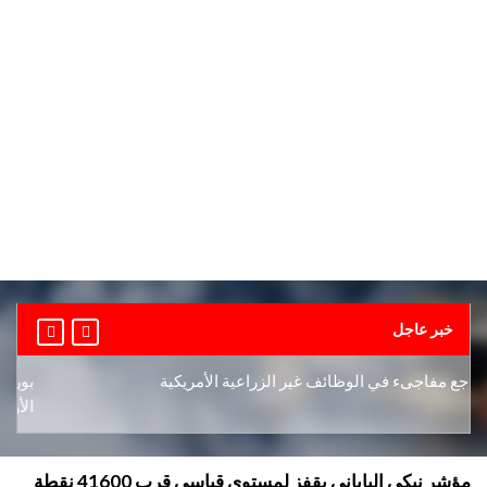
خبر عاجل
 مفاجىء في الوظائف غير الزراعية الأمريكية
بورصة دبي
الأوسط
مؤشر نيكي الياباني يقفز لمستوى قياسي قرب 41600 نقطة