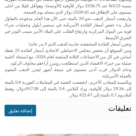
بنسبة 0.13% عند 2506.75 دولار للأوقية (الأونصة)، وهوأقل قليلا من أعلى
مستوى على الإطلاق عند 2509.65 دولار الذي سجله يوم الجمعة
.
وارتفعت أسعار الذهب نحو 20 بالمئة حتى الآن هذا العام مدفوعة بالتفاؤل
حيال بدء خفض أسعار الفائدة الأمريكية في سبتمبر أيلول وعمليات شراء
قوية من البنوك المركزية وارتفاع الطلب على الملاذ الآمن بسبب التوتر في
الشرق الأوسط
.
وتعزز أسعار الفائدة المنخفضة جاذبية الذهب الذي لا يدر عائدا
.
ومن المتوقع أن يخفض مجلس الاحتياطي الاتحادي أسعار الفائدة 25 نقطة
أساس في كل من الاجتماعات الثلاثة المتبقية لعام 2024، مع استبعاد أغلبية
ضئيلة من خبراء الاقتصاد الذين استطلعت رويترز آراءهم مخاوف الركود
.
وحام الدولار قرب أدنى مستوى في سبعة أشهر ليعزز الذهب المقوم
بالعملة الأمريكية
.
وبالنسبة للمعادن الأخرى، انخفضت الفضة في المعاملات الفورية 0.4 بالمئة
إلى 29.36 دولار للأوقية، وزاد البلاتين 0.4 بالمئة إلى 957.08دولار، وهبط
البلاديوم 0.7 بالمئة إلى 925.47 دولار
.
تعليقات
إضافة تعليق