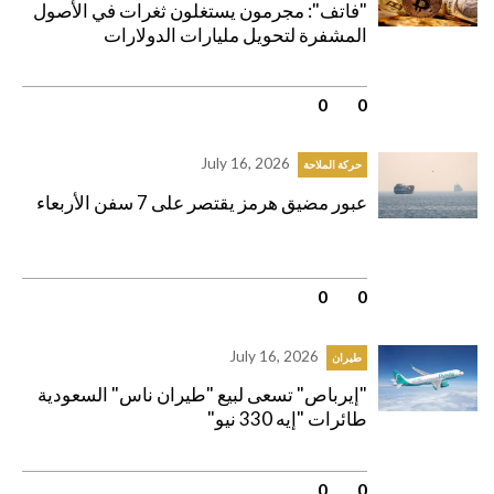
"فاتف": مجرمون يستغلون ثغرات في الأصول
المشفرة لتحويل مليارات الدولارات
0
|
0
July 16, 2026
حركة الملاحة
عبور مضيق هرمز يقتصر على 7 سفن الأربعاء
0
|
0
July 16, 2026
طيران
"إيرباص" تسعى لبيع "طيران ناس" السعودية
طائرات "إيه 330 نيو"
0
|
0