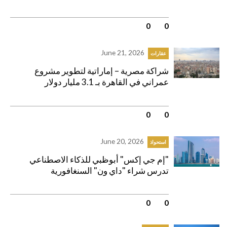
0
|
0
June 21, 2026
عقارات
شراكة مصرية – إماراتية لتطوير مشروع
عمراني في القاهرة بـ 3.1 مليار دولار
0
|
0
June 20, 2026
استحواذ
"إم جي إكس" أبوظبي للذكاء الاصطناعي
تدرس شراء "داي ون" السنغافورية
0
|
0