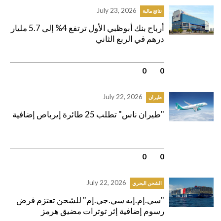
July 23, 2026
نتائج مالية
أرباح بنك أبوظبي الأول ترتفع 4% إلى 5.7 مليار
درهم في الربع الثاني
0
|
0
July 22, 2026
طيران
"طيران ناس" تطلب 25 طائرة إيرباص إضافية
0
|
0
July 22, 2026
الشحن البحري
"سي.إم.إيه سي.جي.إم" للشحن تعتزم فرض
رسوم إضافية إثر توترات مضيق هرمز