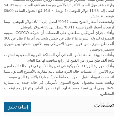
وارتفع عقد فول الصويا الأكثر تداولاً في بورصة شيكاغو للسلع بنسبة 0.31%
ليصل إلى 11.96 دولار للبوشل (1 بوشل = 14.5 كلغ) بحلول الساعة 05:00
بتوقيت غرينتش
.
وانخفضت أسعار القمح بنسبة 0.49% لتصل إلى 6.11 دولار للبوشل، بينما
ارتفعت أسعار الذرة بنسبة 0.11% لتصل إلى 4.58 دولار للبوشل
.
وأفاد تاجران أمريكيان مطلعان على الصفقات أن شركة
COFCO
الصينية
المملوكة للدولة اشترت ما لا يقل عن خمس شحنات، أي ما لا يقل عن 300
ألف طن متري، من فول الصويا الأمريكي يوم الاثنين لشحنها بين شهري
سبتمبر ونوفمبر
.
وأعلنت الهيئة العامة للأمن الغذائي أن المملكة العربية السعودية اشترت
661 ألف طن متري من القمح في رابع مناقصة لها هذا العام
.
وأفادت وزارة الزراعة الأمريكية في تقريرها الأسبوعي عن حالة المحاصيل
يوم الاثنين، أن تقييمات حالة الذرة ظلت ثابتة مقارنة بالأسبوع السابق، بينما
انخفضت تقييمات فول الصويا انخفاضًا طفيفًا مقارنة بالأسبوع الذي سبقه
.
وبلغت نسبة محصول القمح الشتوي الأمريكي في حالة جيدة إلى ممتازة
26%، وهي أدنى نسبة مسجلة لهذا الوقت من العام، وتتوافق مع توقعات
المحللين.
تعليقات
إضافة تعليق