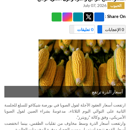
July 07, 2026
الحبوب
Share On :
0 الإعجابات
0 تعليقات
أسعار الذرة ترتفع
ارتفعت أسعار العقود الآجلة لفول الصويا في بورصة شيكاغو للسلع للجلسة
الثانية على التوالي اليوم الثلاثاء، مدعومةً بشراء الصين لفول الصويا
الأمريكي، وفق وكالة "رويترز".
وارتفعت أسعار الذرة وسط مخاوف من تقلبات الطقس، بينما انخفضت
أسعار القمح نتيجة استمرار موسم الحصاد ووفرة المخزونات العالمية
.