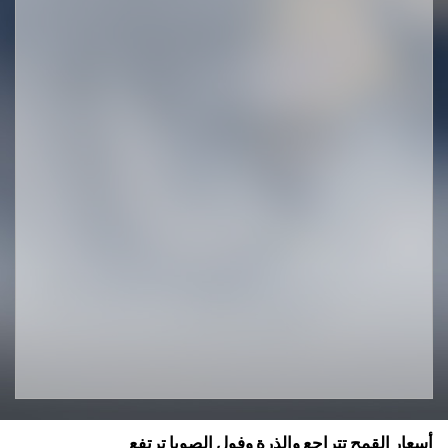
أسعار القمح تتراجع والذرة وفول الصويا ترتفع