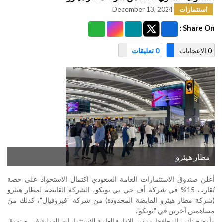
December 13, 2024
استثمارات
Share On :
0 الإعجابات
0 تعليقات
مطار هيثرو
أعلن صندوق الاستثمارات العامة السعودي اكتمال الاستحواذ على حصة
تُقارب 15% في شركة أف جي بي توبكو، الشركة القابضة لمطار هيثرو
(شركة مطار هيثرو القابضة المحدودة) من شركة "فيروفيال"، كذلك من
مساهمين آخرين في "توبكو".
وأوضح نائب المحافظ ومدير الإدارة العامة للاستثمارات الدولية في صندوق