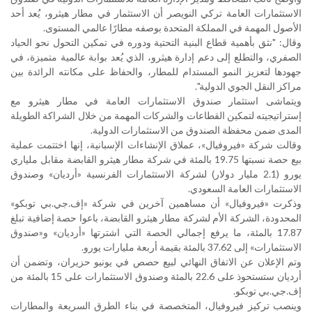
الاستثمارات العامة تركي النويصر أن الاستثمار في مطار هيثرو، يُعد أحد
الأصول المهمة في المملكة المتحدة بوصفه مطارًا عالمي المستوى
.
وقال: "نثق بأهمية قطاع البنية التحتية ودوره في تمكين التحول نحو الحياد
الصفري، والتطلع إلى دعم إدارة هيثرو، الذي يُعد بوابة عالمية متميزة، في
جهودها لتعزيز النمو المستدام للمطار، والحفاظ على مكانته الرائدة بين
مراكز النقل الجوي الدولية".
ويتماشى استثمار صندوق الاستثمارات العامة في مطار هيثرو مع
إستراتيجيته لتمكين القطاعات والشركات المهمة من خلال الشراكة الطويلة
المدى ضمن محفظة الصندوق من الاستثمارات الدولية
.
وقالت شركة «فيروفيال»، عملاق الإنشاءات الإسبانية، إنها اختتمت عملية
بيع حصة نسبتها 19.75 بالمئة في شركة مطار هيثرو القابضة مقابل ملياري
يورو (2.1 مليار دولار) لشركة الاستثمارات الفرنسية «أرديان» وصندوق
الاستثمارات العامة السعودي
.
وذكرت «فيروفيال» أن مساهمين آخرين في شركة «إف.جي.بي توبكو»
المحدودة، الشركة الأم لشركة مطار هيثرو القابضة، باعوا حصة إضافية تبلغ
17.87 بالمئة، ما يرفع إجمالي الحصة التي اشترتها «أرديان» و«صندوق
الاستثمارات» إلى 37.62 بالمئة بقيمة أربعة مليارات يورو
.
وتم الإعلان عن الاتفاق النهائي لبيع حصص في يونيو حزيران، وتضمن أن
أرديان ستستحوذ على 22.6 بالمئة وصندوق الاستثمارات على 15 بالمئة من
إف.جي.بي توبكو
.
وينصب تركيز فيروفيال، المتخصصة في بناء الطرق السريعة والمطارات