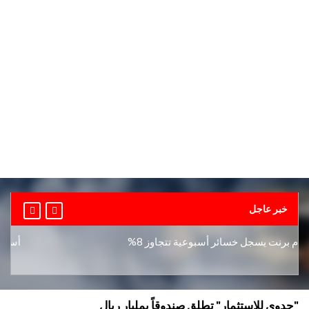
خبر عاجل
برنت يسجل خسائر أسبوعية تتجاوز 8%
أسعار الذه
"جدوى للاستثمار" تطلق صندوقاً بمليار ريال