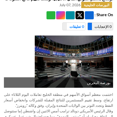
July 07, 2026
البورصات الخليجية
Share On :
0 الإعجابات
0 تعليقات
بورصة البحرين
اختتمت معظم أسواق الأسهم في منطقة الخليج تعاملات اليوم الثلاثاء على
ارتفاع، وسط تقييم المستثمرين للنتائج المقبلة للشركات وانخفاض أسعار
النفط وتجدد التوتر بين الولايات المتحدة ​وإيران، وفق وكالة "رويترز".
وقال الرئيس الأمريكي دونالد ترامب أمس الاثنين إن واشنطن إما ستتوصل
إلى اتفاق ‌مع إيران أو "ستنهي المهمة"، مما جدد احتمال شن عمل عسكري