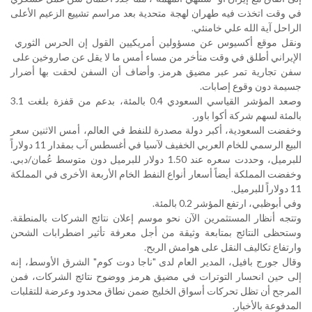
في وقت اتخذت فيه طهران لهجة متحدية بعد مراسم تشييع الزعيم الأعلى
الراحل آية الله علي خامنئي
.
ونقل موقع أكسيوس عن مسؤولين أمريكيين القول إن الحرس الثوري ​
الإيراني أطلق في وقت متأخر من مساء أمس ما لا يقل عن صاروخين على ​
سفن تجارية تمر عبر مضيق هرمز. وأضاف أن السفن لحقت بها أضرار
جسيمة ⁠دون وقوع إصابات
.
وصعد المؤشر القياسي السعودي 0.4 بالمئة، بدعم من قفزة بلغت 3.1
بالمئة لسهم ​شركة أكوا باور
.
وخفضت السعودية، أكبر دولة مصدرة للنفط في العالم، أمس الاثنين سعر
البيع الرسمي للخام ​العربي الخفيف لآسيا في أغسطس آب بمقدار 11 دولاراً
للبرميل، وحددت سعره عند 1.50 دولار للبرميل دون متوسط عُمان/دبي.
وخفضت المملكة أيضاً أسعار أنواع النفط الخام الأربعة الأخرى في المملكة
11 دولاراً للبرميل
.
وفي أبوظبي، ارتفع المؤشر ​0.2 بالمئة
.
وتتجه أنظار المستثمرين الآن نحو موسم إعلان نتائج الشركات بالمنطقة.
وستحظى النتائج بمتابعة وثيقة ​من أجل معرفة تأثير اضطرابات الشحن
وارتفاع تكاليف النقل على هوامش الربح
.
وقال جورج بافيل، المدير العام لدى "ناجا ‌دوت كوم" ⁠الشرق الأوسط، إنه
إلى حين انحسار التوترات في مضيق هرمز ووضوح نتائج الشركات، فمن
المرجح أن تظل تحركات أسواق الخليج ضمن نطاق محدود وعرضة للتقلبات
المدفوعة بالأخبار
.