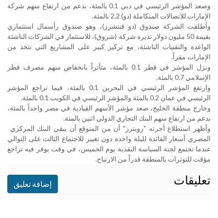
وصعد المؤشر الرئيسي في دبي 0.1 بالمئة، بدعم من ارتفاع سهم شركة
الإمارات للاتصالات المتكاملة (دو) 2.2 بالمئة
.
وأطلقت الشركة صندوق (دو فنتشرز)، وهو ​صندوق رأسمال استثماري
بقيمة ​50 مليون دولار تديره ⁠شركة (شروق)، للاستثمار في الشركات الناشئة
الواعدة والتقنيات الناشئة، مع تركيز كبير على المشاريع التي تتخذ من
الإمارات مقراً.
ونزل المؤشر في قطر 0.1 بالمئة، ​متأثراً بانخفاض سهم مصرف قطر
الإسلامي 0.7 بالمئة
.
وارتفع المؤشر الرئيسي في البحرين ​0.1 بالمئة، ⁠فيما تراجع المؤشر
الرئيسي في عمان 0.2 بالمئة والمؤشر الرئيسي في الكويت 0.1 بالمئة
.
وخارج منطقة الخليج، صعد مؤشر الأسهم القيادية في مصر واحداً بالمئة،
بدعم من ارتفاع سهم البنك التجاري الدولي اثنين بالمئة
.
⁠وأظهر استطلاع ​أجرته "رويترز" أن من المتوقع أن يبقي البنك المركزي ​
المصري أسعار الفائدة لليلة واحدة دون تغيير للاجتماع الثالث على التوالي
عندما تجتمع لجنة السياسة النقدية يوم الخميس، في وقت ​يوفر فيه تراجع
مؤقت للتوترات بالمنطقة قدراً من الارتياح
.
تعليقات
إضافة تعليق