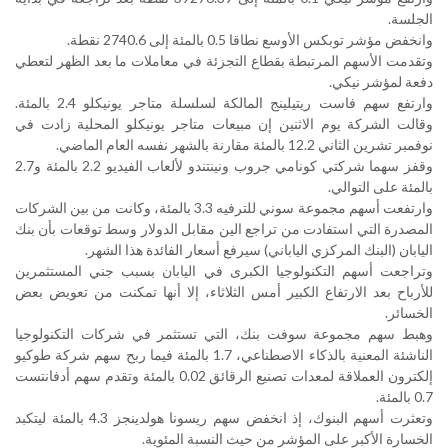
الجلسة
.
وانخفض مؤشر توبكس الأوسع نطاقا 0.5 بالمئة إلى 2740.6 نقطة
.
وتقدمت الأسهم المرتبطة بقطاع التجزئة في معاملات ما بعد الظهر لتعطي
دفعة لمؤشر نيكي
.
وارتفع سهم فاست ريتيلينج المالكة لسلسلة متاجر يونيكلو 2.4 بالمئة.
وقالت الشركة يوم الاثنين إن مبيعات متاجر يونيكلو المحلية زادت في
نوفمبر تشرين الثاني 12.2 بالمئة مقارنة بالشهر نفسه العام الماضي
.
وقفز سهما شركتي كونامي جروب ونينتندو لألعاب الفيديو 2.2 بالمئة و2.7
بالمئة على التوالي
.
وارتفعت أسهم مجموعة سوني للترفيه 3.3 بالمئة، وكانت من بين الشركات
المصدرة التي استفادت من تراجع الين مقابل الدولار وسط توقعات بأن بنك
اليابان (البنك المركزي الياباني) سيرفع أسعار الفائدة هذا الشهر
.
وتراجعت أسهم التكنولوجيا الكبرى في اليابان بسبب جني المستثمرين
للأرباح بعد الارتفاع الكبير أمس الثلاثاء، إلا أنها تمكنت من تعويض بعض
الخسائر
.
وهبط سهم مجموعة سوفت بنك، التي تستثمر في شركات التكنولوجيا
الناشئة المعنية بالذكاء الاصطناعي، 1.7 بالمئة فيما ربح سهم شركة طوكيو
إلكترون العملاقة لمعدات تصنيع الرقائق 0.02 بالمئة وتقدم سهم أدفانتست
0.7 بالمئة
.
وتعثرت أسهم البنوك، إذ انخفض سهم ريسونا هولدينجز 4.3 بالمئة ليتكبد
الخسارة الأكبر على المؤشر من حيث النسبة المئوية
.