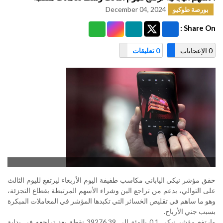
December 04, 2024
بورصة طوكيو
Share On :
0 الإعجابات
0 تعليقات
حقق مؤشر نيكي الياباني مكاسب طفيفة اليوم الأربعاء ليرتفع لليوم الثالث
على التوالي، بدعم من تراجع الين وشراء الأسهم المرتبطة بقطاع التجزئة،
وهو ما ساهم في تقليص الخسائر التي تكبدها المؤشر في المعاملات المبكرة
بسبب جني الأرباح
.
وارتفع مؤشر نيكي 0.1 بالمئة إلى 39276.39 نقطة بعد تراجعه في بداية