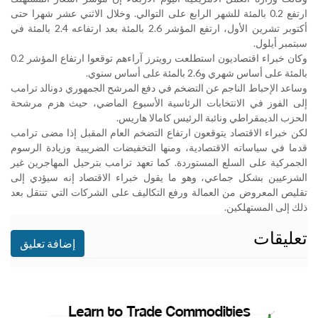
ارتفع 0.2 بالمئة للشهر الرابع على التوالي. وخلال الاثني عشر شهرا حتى
أكتوبر تشرين الأول، ارتفع المؤشر 2.6 بالمئة بعد ارتفاعه 2.4 بالمئة في
سبتمبر أيلول
.
وكان خبراء اقتصاديون استطلعت رويترز آراءهم توقعوا ارتفاع المؤشر 0.2
بالمئة على أساس شهري و2.6 بالمئة على أساس سنوي
.
وساعد الإحباط الناجم عن التضخم في دفع المرشح الجمهوري دونالد ترامب
إلى الفوز في الانتخابات الرئاسية الأسبوع الماضي، حيث هزم مرشحة
الحزب الديمقراطي ونائبة الرئيس كامالا هاريس
.
لكن خبراء الاقتصاد يتوقعون ارتفاع التضخم العام المقبل إذا مضى ترامب
قدما في سياساته الاقتصادية، ومنها التخفيضات الضريبية وزيادة الرسوم
الجمركية على السلع المستوردة. كما تعهد ترامب بترحيل المهاجرين غير
الشرعيين بشكل جماعي، وهو ما يقول خبراء الاقتصاد إنه سيؤدي إلى
تقليص المعروض من العمالة ورفع التكاليف على الشركات التي تنتقل بعد
ذلك إلى المستهلكين
.
تعليقات
إضافة تعليق