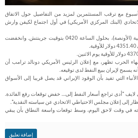
سبوع مع ترقب المستثمرين لمزيد من التفاصيل حول الاتفاق
لاتحادي (البنك المركزي الأمريكي) في أول اجتماع لكيفن وارش
واستقر ‌الذهب في المعاملات الفورية عند 4331.29 دولار للأوقية (الأونصة)، بحلول الساعة 0420 بتوقيت جرينتش. وانخفضت
.
.
نهاء الحرب تظهر، مع إعلان الرئيس الأمريكي دونالد ترامب ⁠أن
ه يسمح لإيران ​ببيع النفط لدى توقيعه
.
ء ​التي تفيد بأن الوقود الإيراني قد يصل قريبا إلى الأسواق
لايف "أدى تراجع أسعار النفط إلى... خفض توقعات رفع ​الفائدة.
ار إلى إعلان ​مجلس الاحتياطي الاتحادي عن سياسته النقدية".
ه في وقت لاحق اليوم، ‌وسط ⁠توقعات واسعة النطاق بأن يبقي
إضافة تعليق