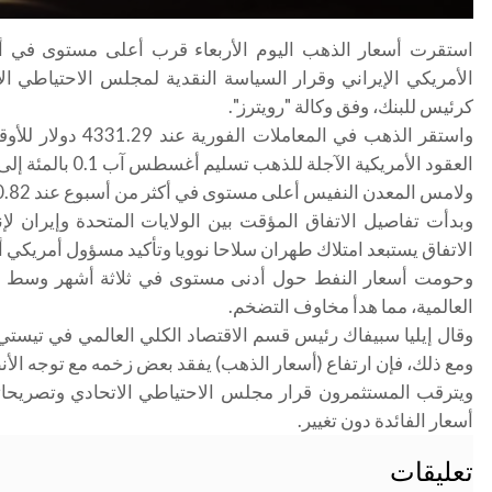
استقرت أسعار الذهب اليوم الأربعاء قرب أعلى مستوى في أ
الأمريكي الإيراني وقرار السياسة النقدية ​لمجلس الاحتياطي ا
كرئيس للبنك، وفق وكالة "رويترز".
العقود الأمريكية الآجلة للذهب تسليم أغسطس آب 0.1 بالمئة إلى 4351.40 دولار للأوقية
ولامس المعدن النفيس أعلى مستوى في أكثر من ​أسبوع عند 4370.82 دولار للأوقية يوم الاثنين
وبدأت تفاصيل الاتفاق المؤقت بين الولايات ​المتحدة وإيران لإ
الاتفاق يستبعد امتلاك طهران سلاحا نوويا وتأكيد مسؤول أمريكي أن
وحومت أسعار النفط حول أدنى مستوى في ثلاثة أشهر وسط الأنبا
العالمية، مما هدأ مخاوف التضخم
.
وقال إيليا سبيفاك رئيس قسم الاقتصاد الكلي العالمي في تيستي 
ومع ذلك، فإن ارتفاع (أسعار الذهب) يفقد بعض زخمه مع توجه الأنظ
ويترقب المستثمرون قرار مجلس الاحتياطي الاتحادي وتصريحات
أسعار الفائدة دون تغيير
.
تعليقات