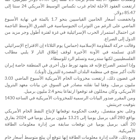
ارتفعت العقود الآجلة لخام غرب تكساس الوسيط الأمريكي 24 سنتا إلى
85.47 دولار
.
وانخفضت أسعار الخامين القياسيين بنحو 1.7 بالمئة في نهاية الأسبوع
الماضي على الرغم من التوترات الجيوسياسية في الشرق الأوسط الناجمة
عن احتمال استمرار الحرب الإسرائيلية في غزة لفترة أطول وجر مزيد من
الدول إلى الصراع
.
وقالت حركة المقاومة الإسلامية (حماس) يوم الثلاثاء إن الاقتراح الإسرائيلي
الذي تسلمته في الآونة الأخيرة لوقف إطلاق النار لا يلبي مطالب
الفلسطينيين لكنها ستدرسه وتسلم الرد للوسطاء
.
وإذا استمر الصراع فإنه قد يشهد تورط دول أخرى في المنطقة خاصة إيران
ثالث أكبر منتج في منظمة البلدان المصدرة للبترول (أوبك)
.
في غضون ذلك، ارتفعت مخزونات الخام الأمريكية الأسبوع الماضي 3.03
مليون برميل، وفقا لما نقلته مصادر في السوق عن بيانات معهد البترول
الأمريكي. وكان محللون قد توقعوا ارتفاعا بنحو 2.4 مليون برميل
.
ومن المقرر صدور البيانات الرسمية للمخزونات الأمريكية في الساعة 1430
بتوقيت جرينتش
.
وعلى نحو منفصل، رفعت الحكومة توقعاتها لإنتاج النفط الخام الأمريكي
بواقع 280 ألف برميل يوميا إلى 13.21 مليون برميل يوميا في 2024 بفارق
20 ألف برميل يوميا عن توقعات سابقة من إدارة معلومات الطاقة
الأمريكية
.
ومع ذلك، قالت إدارة معلومات الطاقة إنها تتوقع أن يبلغ متوسط ​​أسعار خام