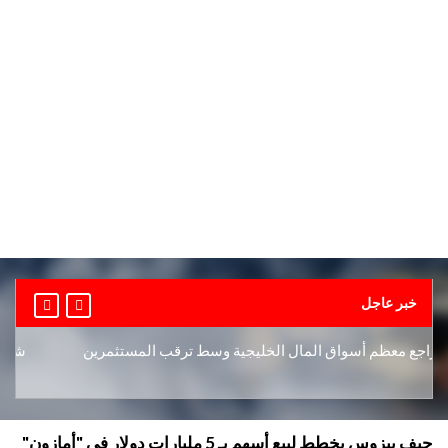
خبر عاجل
جع معظم أسواق المال الخليجية وسط ترقب المستثمرين
شركات الت
جيف بيزوس يخطط لبيع أسهم بـ 5 مليارات دولار في "أمازون"