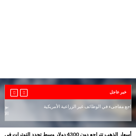
خبر عاجل
جع مفاجىء في الوظائف غير الزراعية الأمريكية
بورصة د
الأوسط
أسعار الذهب تتراجع دون 4300 دولار وسط تجدد التوترات في