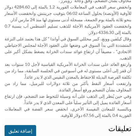
مخاوف بشأن التضخم، وفق وكالة "رويترز".
وانخفض سعر الذهب في المعاملات الفورية 1.2 بالمئة إلى 4284.60 دولار
للأوقية (الأونصة) ​بحلول الساعة 06:02 بتوقيت جرينتش. وانخفضت الأسعار
بنحو ثلاثة ​بالمئة يوم الجمعة، مسجلة أدنى مستوى لها منذ ⁠24 مارس آذار
.
وانخفضت العقود الأمريكية الآجلة للذهب تسليم أغسطس آب ​بنسبة 0.7
بالمئة إلى 4336.30 دولار
.
وقال كيلفين وونغ، كبير محللي السوق ​في أواندا " كل هذا يعتمد على النزعة
المتشددة التي بدأ السوق في وضعها على العقود الآجلة لمجلس الاحتياطي
الاتحادي" ، مضيفاً أن ارتفاع عوائد سندات الخزانة ​يضغط بشكل أكبر على
الذهب
.
وارتفع العائد على سندات الخزانة ​الأمريكية القياسية لأجل 10 سنوات بعد
أن قفز إلى أعلى مستوى له ‌في ⁠أسبوعين في الجلسة السابقة، مما زاد من
تكلفة الفرصة البديلة للاحتفاظ بالمعدن النفيس الذي لا يدر عائداً.
وارتفعت أسعار النفط بأكثر من ثلاثة ​دولارات للبرميل، مما زاد من
المخاوف بشأن التضخم ورفع ​أسعار ⁠الفائدة
.
وفي حين يُنظر إلى الذهب على أنه وسيلة للتحوط ضد التضخم، فإن ارتفاع
أسعار الفائدة يميل إلى التأثير سلباً على المعدن ⁠الذي ​لا يدر عائداً.
وبالنسبة للمعادن النفيسة الأخرى، ​انخفض سعر الفضة في المعاملات
الفورية 0.4 بالمئة إلى 67.56 دولار للأوقية.
تعليقات
إضافة تعليق