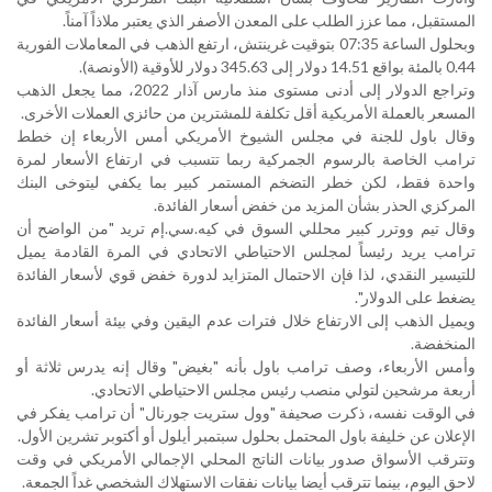
المستقبل، مما عزز الطلب على المعدن الأصفر الذي يعتبر ملاذاً آمناً.
وبحلول الساعة 07:35 بتوقيت غرينتش، ارتفع الذهب في المعاملات الفورية
0.44 بالمئة بواقع 14.51 دولار إلى 345.63 دولار للأوقية (الأونصة).
وتراجع الدولار إلى أدنى مستوى منذ مارس آذار 2022، مما يجعل الذهب
المسعر بالعملة الأمريكية أقل تكلفة للمشترين من حائزي العملات الأخرى
.
وقال باول للجنة في مجلس الشيوخ الأمريكي أمس الأربعاء إن خطط
ترامب الخاصة بالرسوم الجمركية ربما تتسبب في ارتفاع الأسعار لمرة
واحدة فقط، لكن خطر التضخم المستمر كبير بما يكفي ليتوخى البنك
المركزي الحذر بشأن المزيد من خفض أسعار الفائدة
.
وقال تيم ووترر كبير محللي السوق في كيه.سي.إم تريد "من الواضح أن
ترامب يريد رئيساً لمجلس الاحتياطي الاتحادي في المرة القادمة يميل
للتيسير النقدي، لذا فإن الاحتمال المتزايد لدورة خفض قوي لأسعار الفائدة
يضغط على الدولار".
ويميل الذهب إلى الارتفاع خلال فترات عدم اليقين وفي بيئة أسعار الفائدة
المنخفضة
.
وأمس الأربعاء، وصف ترامب باول بأنه "بغيض" وقال إنه يدرس ثلاثة أو
أربعة مرشحين لتولي منصب رئيس مجلس الاحتياطي الاتحادي
.
في الوقت نفسه، ذكرت صحيفة "وول ستريت جورنال" أن ترامب يفكر في
الإعلان عن خليفة باول المحتمل بحلول سبتمبر أيلول أو أكتوبر تشرين الأول
.
وتترقب الأسواق صدور بيانات الناتج المحلي الإجمالي الأمريكي في وقت
لاحق اليوم، بينما تترقب أيضا بيانات نفقات الاستهلاك الشخصي غداً الجمعة
.