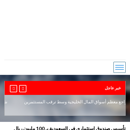
خبر عاجل
جع معظم أسواق المال الخليجية وسط ترقب المستثمرين
شركات ال
تأسيس صندوق استثماري في السعودية بـ 100 مليون ريال