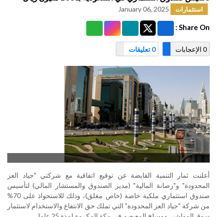
January 06, 2025
استثمارات
Share On :
0 الإعجابات
0 تعليقات
أعلنت ثمار التنمية القابضة عن توقيع اتفاقية مع شركتي "جياد العز
المحدودة" و"رصانة المالية" (مدير الصندوق والمستشار المالي) لتأسيس
صندوق استثماري ملكية خاصة (خاص مغلق)، وذلك للاستحواذ على 70%
من شركة "جياد العز المحدودة" التي تملك حق الانتفاع والاستخدام لاستثمار
سوق المواشي ومسلخ المعيصم في مكة المكرمة لمدة 25 عاما
.