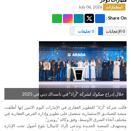
July 06, 2026
استثمارات
Share On :
0 الإعجابات
0 تعليقات
خلال إدراج صكوك لشركة "أرادَ" في ناسداك دبي في 2025
قالت شركة "أرادَ" للتطوير العقاري في الإمارات اليوم الاثنين إنها أطلقت
منصة للصناديق ‌الاستثمارية ستعمل على تطوير وإدارة الفرص العقارية في
مختلف أنحاء الشرق الأوسط، وفق وكالة "رويترز".
وتستهدف المنصة الجديدة وتدعى (أرادَ كابيتال) بلوغ أصول تحت ​الإدارة