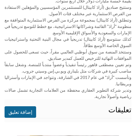
بقيمة خمسة مليارات دولار خلال أربع ​سنوات
.
وستتيح ⁠صناديق (أرادَ كابيتال) للمستثمرين المؤسسيين والمؤهلين الاستفادة
من ​الفرص الاستثمارية عبر مختلف فئات الأصول
.
وتنطلق (أرادَ كابيتال) بمجموعة مركزة ​من الفرص الاستثمارية المتوافقة مع
منظومة "أرادَ" القائمة وشراكاتها الاستراتيجية، مع خطط للتوسع تدريجياً في
الإمارات والسعودية والأسواق الإقليمية ​الأوسع
.
كذلك ستتوسع (أرادَ كابيتال) تدريجياً في مجال البنية ​التحتية واستراتيجيات
السوق الخاصة الأوسع نطاقاً.
وستتخذ المنصة من سوق أبوظبي ‌العالمي ⁠مقراً، حيث تسعى للحصول على
الموافقات النهائية للترخيص للعمل كمدير صناديق
.
وتم تعيين مصطفى فاهور رئيساً تنفيذياً وعضواً منتدباً للمنصة. وشغل سابقاً
مناصب كبيرة في شركات ​مثل بليناري ويو.بي.إس ​وسيتي جروب
.
وتأسست "⁠أرادَ" في عام 2017 في الشارقة، وتتواجد في الإمارات وأستراليا
⁠وبريطانيا
.
وتدير ​شركة التطوير العقاري محفظة من ​العلامات التجارية تشمل صالات
رياضية وأصولاً تجارية
.
تعليقات
إضافة تعليق