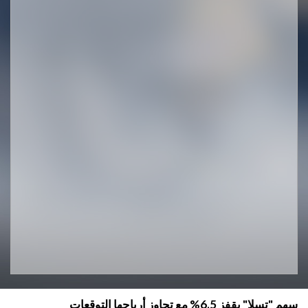
سهم "تسلا" يقفز 6.5% مع تجاوز أرباحها التوقعات