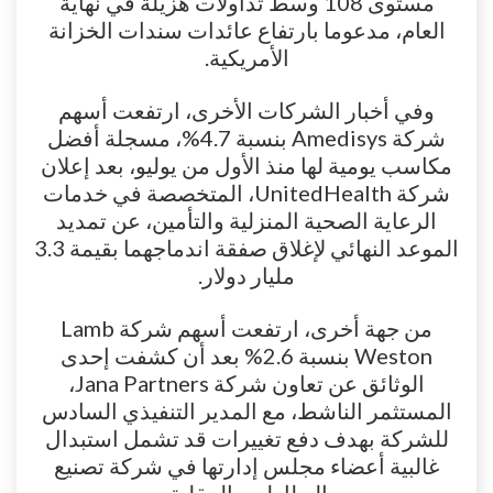
مستوى 108 وسط تداولات هزيلة في نهاية
العام، مدعوما بارتفاع عائدات سندات الخزانة
الأمريكية.
وفي أخبار الشركات الأخرى، ارتفعت أسهم
شركة Amedisys بنسبة 4.7%، مسجلة أفضل
مكاسب يومية لها منذ الأول من يوليو، بعد إعلان
شركة UnitedHealth، المتخصصة في خدمات
الرعاية الصحية المنزلية والتأمين، عن تمديد
الموعد النهائي لإغلاق صفقة اندماجهما بقيمة 3.3
مليار دولار.
من جهة أخرى، ارتفعت أسهم شركة Lamb
Weston بنسبة 2.6% بعد أن كشفت إحدى
الوثائق عن تعاون شركة Jana Partners،
المستثمر الناشط، مع المدير التنفيذي السادس
للشركة بهدف دفع تغييرات قد تشمل استبدال
غالبية أعضاء مجلس إدارتها في شركة تصنيع