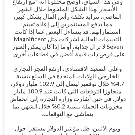
وفي هذا السياق، اوضح محللونا أنه "مع ارتفاع
الأسعار بهذا الشكل الملحوظ خلال الشهر
الماضي، تتزايد تكلفة رأس المال بشكل كبير،
مما يدفع المستثمرين إلى إعادة تقييم
استثماراتهم. قد يتساءل البعض عما إذا كانت
التقييمات الحالية لشركات مثل Magnificent
Seven لا تزال جذابة، أو ما إذا كان يمكن العثور
على فرص ذات قيمة أفضل في قطاعات أخرى".
وعلى الصعيد الاقتصادي، ارتفع العجز التجاري
الخارجي للولايات المتحدة في السلع بنسبة
4.7% خلال نوفمبر ليصل إلى 102.9 مليار دولار،
متجاوزا التوقعات التي كانت عند 100.9 مليار
دولار. في حين أشارت وزارة التجارة إلى انخفاض
مخزونات الجملة بنسبة 0.2% خلال الشهر، بما
يتماشى مع التوقعات.
ويوم الاثنين، ظل مؤشر الدولار مستقرا حول