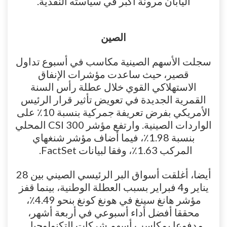
اليابان مرونة أكبر في سياسته النقدية.
الصين
سجلت الأسهم الصينية مكاسب في أسبوع تداول
قصير، حيث ساعدت مؤشرات الإنفاق
الاستهلاكي القوي خلال عطلة رأس السنة
القمرية الجديدة في تعويض تأثير قرار الرئيس
الأمريكي بفرض تعريفة جمركية بنسبة 10٪ على
الواردات الصينية. وارتفع مؤشر CSI 300 المحلي
بنسبة 1.98٪، فيما أضاف مؤشر شنغهاي
المركب 1.63٪، وفقا لبيانات FactSet.
أيضا، أغلقت أسواق البر الرئيسي الصيني بين 28
يناير و4 فبراير بسبب العطلة الوطنية، بينما قفز
مؤشر هانغ سينغ في هونغ كونغ بنحو 4.49٪،
محققا أفضل أداء أسبوعي في أربعة أشهر،
مدفوعا بمكاسب أسهم شركات التكنولوجيا.