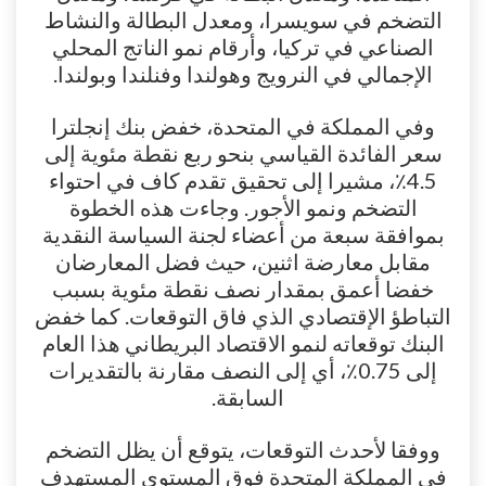
التضخم في سويسرا، ومعدل البطالة والنشاط
الصناعي في تركيا، وأرقام نمو الناتج المحلي
الإجمالي في النرويج وهولندا وفنلندا وبولندا.
وفي المملكة في المتحدة، خفض بنك إنجلترا
سعر الفائدة القياسي بنحو ربع نقطة مئوية إلى
4.5٪، مشيرا إلى تحقيق تقدم كاف في احتواء
التضخم ونمو الأجور. وجاءت هذه الخطوة
بموافقة سبعة من أعضاء لجنة السياسة النقدية
مقابل معارضة اثنين، حيث فضل المعارضان
خفضا أعمق بمقدار نصف نقطة مئوية بسبب
التباطؤ الإقتصادي الذي فاق التوقعات. كما خفض
البنك توقعاته لنمو الاقتصاد البريطاني هذا العام
إلى 0.75٪، أي إلى النصف مقارنة بالتقديرات
السابقة.
ووفقا لأحدث التوقعات، يتوقع أن يظل التضخم
في المملكة المتحدة فوق المستوى المستهدف