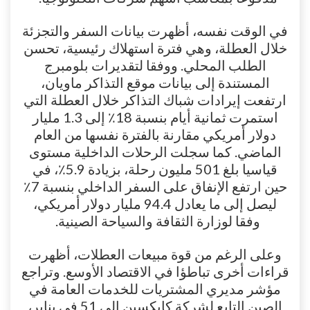
في الوقت نفسه، أظهرت بيانات السفر والتجزئة
خلال العطلة، وهي فترة استهلاك رئيسية، تحسن
الطلب المحلي. ووفقا لتقديرات بلومبرج
المستندة إلى بيانات موقع التذاكر ماويان،
ارتفعت إيرادات شباك التذاكر خلال العطلة التي
استمرت ثمانية أيام بنسبة 18٪ إلى 1.3 مليار
دولار أمريكي مقارنة بالفترة نفسها من العام
الماضي. كما سجلت الرحلات الداخلية مستوى
قياسيا بلغ 501 مليون رحلة، بزيادة 5.9٪، في
حين ارتفع الإنفاق على السفر الداخلي بنسبة 7٪
ليصل إلى ما يعادل 94.4 مليار دولار أمريكي،
وفقا لوزارة الثقافة والسياحة الصينية.
وعلى الرغم من قوة مبيعات العطلات، أظهرت
قراءات أخرى تباطؤا في الاقتصاد الأوسع. وتراجع
مؤشر مديري المشتريات للخدمات العامة في
الصين التابع لشركة كايكسين إلى 51 في يناير،