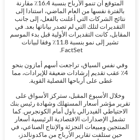
المتوقع أن تنمو الأرباح بنسبة 16.4٪ مقارنة
بالفترة نفسها من العام الماضي، استنادا إلى
نتائج الشركات التي أعلنت بالفعل، إلى جانب
التقديرات لتلك التي لم تصدر بياناتها بعد. في
المقابل، كانت التقديرات الأولية قبل بدء الموسم
تشير إلى نمو بنسبة 11.8٪ وفقا لبيانات
FactSet.
وفي نفس السياق، تراجعت أسهم أمازون بنحو
4٪ عقب تقديم إرشادات ضعيفة للإيرادات، مما
غطى على أرباحها الفصلية القوية.
وخلال الأسبوع المقبل، ستركز الأسواق على
تقرير مؤشر أسعار المستهلك وشهادة رئيس بنك
الاحتياطي الفيدرالي باول أمام الكونجرس. كما
تشمل الإصدارات الاقتصادية الرئيسية أسعار
المنتجين ومبيعات التجزئة والإنتاج الصناعي، في
حين ستلفت تقارير الأرباح من ماكدونالدز،