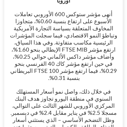
أوروبا
أنهى مؤشر ستوكس 600 الأوروبي تعاملات
الأسبوع على ارتفاع بنسبة 0.60%، متجاوزا
المخاوف المتعلقة بسياسة التجارة الأمريكية
وتباطؤ النمو الاقتصادي، فيما سجلت المؤشرات
الرئيسية مكاسب متفاوتة. وفي هذا السياق،
ارتفع مؤشر FTSE MIB الإيطالي بنحو 1.60%،
وأضاف مؤشر داكس الألماني حوالي 0.25%،
في حين ارتفع مؤشر كاك 40 الفرنسي بنحو
0.29%، فيما ارتفع مؤشر FTSE 100 البريطاني
بنسبة 0.31%.
في خلال ذلك، واصل نمو أسعار المستهلك
السنوي في منطقة اليورو تجاوز هدف البنك
المركزي الأوروبي للشهر الثالث على التوالي،
مسجلا 2.5% في يناير مقابل 2.4% في ديسمبر.
وظل التضخم الأساسي – الذي يستثني أسعار
الغذاء والطاقة والكحول والتبغ – مستقرا عند