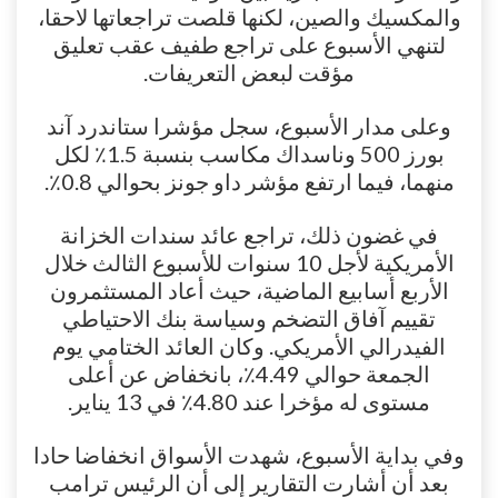
والمكسيك والصين، لكنها قلصت تراجعاتها لاحقا،
لتنهي الأسبوع على تراجع طفيف عقب تعليق
مؤقت لبعض التعريفات.
وعلى مدار الأسبوع، سجل مؤشرا ستاندرد آند
بورز 500 وناسداك مكاسب بنسبة 1.5٪ لكل
منهما، فيما ارتفع مؤشر داو جونز بحوالي 0.8٪.
في غضون ذلك، تراجع عائد سندات الخزانة
الأمريكية لأجل 10 سنوات للأسبوع الثالث خلال
الأربع أسابيع الماضية، حيث أعاد المستثمرون
تقييم آفاق التضخم وسياسة بنك الاحتياطي
الفيدرالي الأمريكي. وكان العائد الختامي يوم
الجمعة حوالي 4.49٪، بانخفاض عن أعلى
مستوى له مؤخرا عند 4.80٪ في 13 يناير.
وفي بداية الأسبوع، شهدت الأسواق انخفاضا حادا
بعد أن أشارت التقارير إلى أن الرئيس ترامب