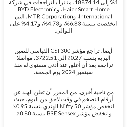
1% إلى 18874.14، متأثرا بالتراجعات في شركة
Haier Smart Home، وBYD Electronic
International، وMTR Corporation، التي
انخفضت بنسبة 6.83%، و4.73%، و4.17% على
التوالي.
أيضا، تراجع مؤشر CSI 300 القياسي للصين
البرية بنسبة 0.27٪ إلى 3722.51، مواصلا
تراجعه بعد أن أغلق عند أدنى مستوى له منذ
سبتمبر 2024 يوم الجمعة.
من ناحية أخرى، من المقرر أن تعلن الهند عن
أرقام التضخم في وقت لاحق من اليوم، حيث
انخفض مؤشر Nifty 50 الهندي بنسبة 0.95٪
وانخفض مؤشر BSE Sensex بنسبة 0.80٪.