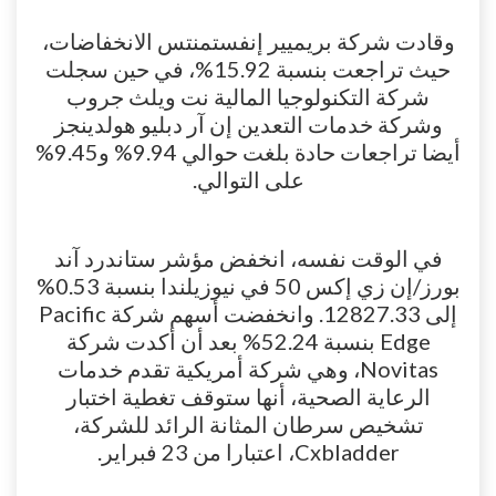
وقادت شركة بريميير إنفستمنتس الانخفاضات،
حيث تراجعت بنسبة 15.92%، في حين سجلت
شركة التكنولوجيا المالية نت ويلث جروب
وشركة خدمات التعدين إن آر دبليو هولدينجز
أيضا تراجعات حادة بلغت حوالي 9.94% و9.45%
على التوالي.
في الوقت نفسه، انخفض مؤشر ستاندرد آند
بورز/إن زي إكس 50 في نيوزيلندا بنسبة 0.53%
إلى 12827.33. وانخفضت أسهم شركة Pacific
Edge بنسبة 52.24% بعد أن أكدت شركة
Novitas، وهي شركة أمريكية تقدم خدمات
الرعاية الصحية، أنها ستوقف تغطية اختبار
تشخيص سرطان المثانة الرائد للشركة،
Cxbladder، اعتبارا من 23 فبراير.