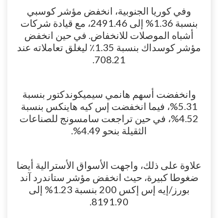
وفي كوريا الجنوبية، انخفض مؤشر كوسبي
بنسبة 1.36% إلى 2491.46، مع قيادة شركات
أشباه الموصلات للانخفاض. في حين انخفض
مؤشر كوسداك بنسبة 1.35٪ ليغلق تعاملاته عند
708.21.
وانخفضت أسهم هانمي سيميكوندكتور بنسبة
5.31%، فيما انخفضت إس كيه هاينكس بنسبة
4.52%، في حين تراجعت سامسونج للصناعات
الثقيلة بنحو 4.49%.
علاوة على ذلك، واجهت الأسواق الأسترالية أيضا
ضغوطا كبيرة، حيث انخفض مؤشر ستاندرد آند
بورز/إيه ​​إس إكس 200 بنسبة 1.23% إلى
8191.90.