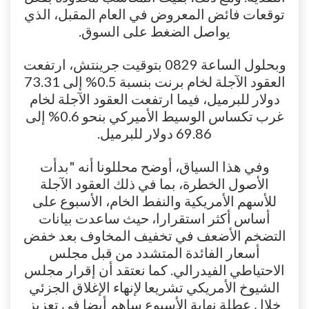
توقعات فائض المعروض في العام المقبل، الذي
يواصل الضغط على السوق.
وبحلول الساعة 0829 بتوقيت جرينتش، ارتفعت
العقود الآجلة لخام برنت بنسبة 0.5% إلى 73.31
دولار للبرميل، فيما ارتفعت العقود الآجلة لخام
غرب تكساس الوسيط الأميركي بنحو 0.6% إلى
69.86 دولار للبرميل.
وفي هذا السياق، أوضح محللونا أنه "بدأت
الأصول الخطرة، بما في ذلك العقود الآجلة
للأسهم الأمريكية والنفط الخام، الأسبوع على
أساس أكثر استقرارا، حيث ساعدت بيانات
التضخم الأضعف في تخفيف المخاوف بعد خفض
أسعار الفائدة المتشدد من قبل مجلس
الاحتياطي الفيدرالي. كما نعتقد أن إقرار مجلس
الشيوخ الأمريكي تشريعا لإنهاء الإغلاق الجزئي
خلال عطلة نهاية الأسبوع ساهم أيضا في تعزيز