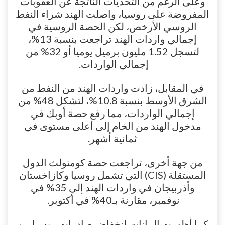
وعلى الرغم من التحديات الناتجة عن العقوبات
المفروضة على روسيا، واصلت الهند شراء النفط
الروسي الأرخص، لكن الحصة الروسية في
إجمالي واردات الهند تراجعت بنسبة 13%،
لتسجل 1.52 مليون برميل يوميا أو 32% من
إجمالي الواردات.
في المقابل، زادت واردات الهند من النفط من
الشرق الأوسط بنسبة 10.8%، لتشكل 48% من
إجمالي الواردات، مما رفع حصة أوبك في
مدخول الهند من الخام إلى أعلى مستوى في
ثمانية أشهر.
من جهة أخرى، تراجعت حصة كومنولث الدول
المستقلة (CIS) التي تشمل روسيا وكازاخستان
وأذربيجان في واردات الهند إلى 35% في
نوفمبر، مقارنة بـ40% في أكتوبر.
كما أظهرت البيانات انخفاض صادرات روسيا من