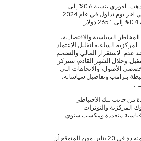
وبحلول الساعة 0930 بتوقيت جرينتش، ارتفع الذهب الفوري بنسبة 0.6% إلى
2638 دولار للأونصة، بعد أن ارتفع بنسبة 0.7% في آخر يوم تداول في عام 2024.
.
المخاطر السياسية والاقتصادية،
المركزية الساعية لتقليل الاعتماد
د عدم الاستقرار المالي والتضخم
بل. وخلال الشهر القادم، ستركز
صصي الأصول، والاتجاهات التي
تبطة بترامب وتفاصيل سياساته،
".
الفائدة من جانب بنك الاحتياطي
وك المركزية والتوترات
 قياسية متعددة ومكسب سنوي
كما سيتم تنصيب دونالد ترامب رئيسا للولايات المتحدة في 20 يناير. ومن المتوقع أن