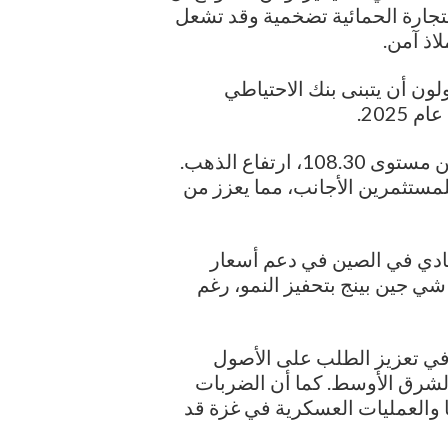
تجارة الحمائية تضخمية وقد تشعل
اذ آمن.
لغ 2%، يتوقع المتداولون أن يتبنى بنك الاحتياطي
202.
أيضا، يدعم ضعف الدولار، الذي يتداول بالقرب من مستوى 108.30، ارتفاع الذهب.
للمستثمرين الأجانب، مما يعزز من
تصادي في الصين في دعم أسعار
زام الرئيس شي جين بينج بتحفيز النمو، رغم
في تعزيز الطلب على الأصول
والشرق الأوسط. كما أن الضربات
ا والعمليات العسكرية في غزة قد