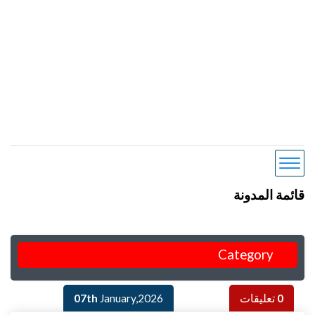
قائمة المدونة
Category
0
تعليقات
January,2026
07th