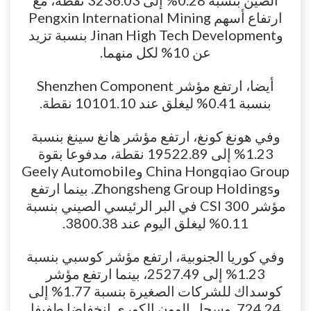
الصين بنسبة 0.28% إلى 3236.03 نقطة، مع
ارتفاع أسهم Pengxin International Mining
وJinan High Tech Development بنسبة تزيد
عن 10% لكل منهما.
أيضا، ارتفع مؤشر Shenzhen Component
بنسبة 0.41% ليغلق عند 10101.10 نقطة.
وفي هونغ كونغ، ارتفع مؤشر هانغ سينغ بنسبة
1.23% إلى 19522.89 نقطة، مدفوعا بقوة
China Hongqiao Group وGeely Automobile
وZhongsheng Group Holdings. بينما ارتفع
مؤشر CSI 300 في البر الرئيسي الصيني بنسبة
0.11% ليغلق اليوم عند 3800.38.
وفي كوريا الجنوبية، ارتفع مؤشر كوسبي بنسبة
1.23% إلى 2527.49، بينما ارتفع مؤشر
كوسداك للشركات الصغيرة بنسبة 1.77% إلى
724.24. وسجل الوون الكوري انخفاضا طفيفا