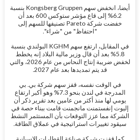
أيضا، انخفض سهم Kongsberg Gruppen بنسبة
6.2% إلى قاع مؤشر ستوكس 600 بعد أن
خفضت شركة Pareto تصنيفها للسهم إلى
"احتفاظ" من "شراء".
في المقابل، ارتفع سهم KGHM البولندي بنسبة
5.8% بعد أن قال وزير مالية البلاد إنه يخطط
لخفض ضريبة إنتاج النحاس من عام 2026، والتي
قد يتم تمديدها بعد عام 2027.
في الوقت نفسه، قفز سهم شركة بي. بي
المدرجة في لندن بنحو 7.3% وهو أكبر ارتفاع
يومي لها منذ أكثر من عامين بعد تقرير ذكر أن
إليوت إنفستمنت مانجمنت قامت ببناء حصة في
الشركة مما عزز التوقعات بأن المستثمر النشط
سيقود تغييرات استراتيجية في عملاق الطاقة.
كما قفزت شركة صناعة القطارات الإسبانية