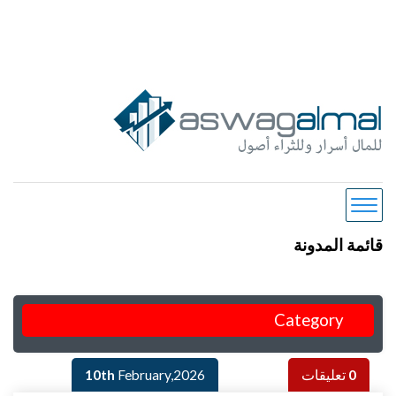
قائمة المدونة
Category
0
تعليقات
February,2026
10th