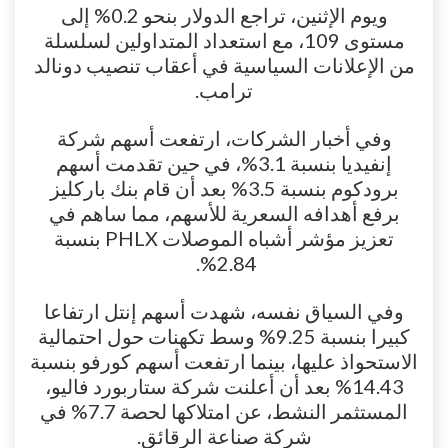
ويوم الإثنين، تراجع الدولار بنحو 0.2% إلى
مستوى 109، مع استعداد المتداولين لسلسلة
من الإعلانات السياسية في أعقاب تنصيب دونالد
ترامب.
وفي أخبار الشركات، ارتفعت أسهم شركة
إنفيديا بنسبة 3.1%، في حين تقدمت أسهم
برودكوم بنسبة 3.5% بعد أن قام بنك باركليز
برفع أهدافه السعرية للأسهم، مما ساهم في
تعزيز مؤشر أشباه الموصلات PHLX بنسبة
2.84%.
وفي السياق نفسه، شهدت أسهم إنتل ارتفاعا
كبيرا بنسبة 9.25% وسط تكهنات حول احتمالية
الاستحواذ عليها، بينما ارتفعت أسهم كورفو بنسبة
14.43% بعد أن أعلنت شركة ستاربورد فاليو،
المستثمر النشط، عن امتلاكها لحصة 7.7% في
شركة صناعة الرقائق.