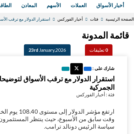
أخبار الأسواق
العملات
الأسهم
المعادن
الطاقة
الصفحة الرئيسية
فئات
أخبار الفوركس
استقرار الدولار مع ترقب الأ
قائمة المدونة
0
تعليقات
January,2026
23rd
شارك على :
استقرار الدولار مع ترقب الأسواق لتوضي
الجمركية
فئة : أخبار الفوركس
ارتفع مؤشر الد
وقت سابق من الأسبوع، حيث ينتظر المستثمرو
سياسة الرئيس دونالد ترامب.