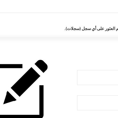
م العثور على أي سجل (سجلات).