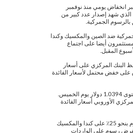
دولار بنسبة 1.2٪، مسجلا أكبر انخفاض يومي منذ نوفمبر
ه، الذي شهد إصدار عدد كبير من
 بالرسوم الجمركية.
جمركية ضد الصين والمكسيك وكندا
المستثمرون أيضا على اجتماع
سبوع المقبل.
ظ البنك المركزي على أسعار
واق على خفض محتمل لأسعار الفائدة
وفي القارة، انخفض اليورو بنسبة 0.15٪ عند مستوى 1.0394 دولار يوم الخميس.
ركزي الأوروبي أسعار الفائدة
وحتى الآن هذا الأسبوع، اقترح ترامب فرض رسوم بنحو 25٪ على كندا والمكسيك
 فبراير. كما وعد بفرض رسوم على الواردات