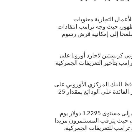
لأعمال التجارية معنويات
هور، حيث وجه ترامب انتقادات
، ملمحا إلى إمكانية فرض رسوم
بي كريستين لاجارد أوروبا على
رامب بتأخير التعريفات الجمركية
فظ البنك المركزي الأوروبي على
موقفه التيسيري، حيث تتوقع الأسواق خفض سعر الفائدة على الودائع بمقدار 25
وفي المملكة المتحدة، انخفض الجنيه الإسترليني إلى مستوى 1.2295 دولار يوم
، حيث يترقب المستثمرون مزيدا
ترامب للتعريفات الجمركية،