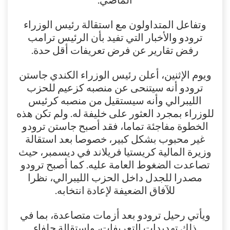
وتفاعل المتداولون مع استقالة رئيس الوزراء
ترودو والأخبار التي تفيد بأن الرئيس ترامب
رفض تقارير عن فرض تعريفات أقل حدة.
ويوم الإثنين، أعلن رئيس الوزراء الكندي جاستن
ترودو أنه سيتنحى عن منصبه كزعيم للحزب
الليبرالي وأنه سيستقيل من منصبه كرئيس
للوزراء بمجرد العثور على خليفة له. ولم تكن هذه
الخطوة مفاجئة تماما، فقد أصبح جاستن ترودو
غير محبوب بشكل كبير، خصوصا بعد استقالة
وزيرة المالية كريستيا فريلاند في ديسمبر، حيث
تصاعدت الضغوط العامة عليه. كما أصبح ترودو
مصدرا للجدل داخل الحزب الليبرالي، نظرا
للآفاق الضعيفة لإعادة انتخابه.
ويأتي رحيل ترودو بعد أزمات متصاعدة، بما في
ذلك تهديدات التعريفات، واستقالة حلفاء