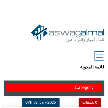
قائمة المدونة
Category
0
تعليقات
January,2026
07th