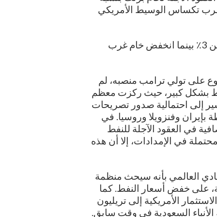
ارتفع خام غرب تكساس الوسيط الأمريكي
وعلى مدار الأسبوع، تراجع خام برنت بما يقرب من 3٪ بينما انخفض خام غرب
بوع على تولي ترامب منصبه، لم
لنفط بشكل كبير، حيث ركزت معظم
شير إلى احتمالية صدور تصريحات
ة بإيران وفنزويلا وروسيا. في
ية في العقود الآجلة للنفط
تملة في الإمدادات، إلا أن هذه
ادي العالمي بأنه سيحث منظمة
ية، على خفض أسعار النفط. كما
استثمار الأمريكية إلى تريليون