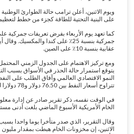
ويوم الاثنين، أعلن ترامب حالة الطوارئ الوطنية ل
على البنية التحتية للطاقة كجزء من خطط لتعظيم إ
كما تعهد يوم الأربعاء بفرض تعريفات جمركية عل
جمركية بنسبة 25٪ على كندا والمكسيك
عقابية بنسبة 10٪ على الصين.
ومع تركيز الاهتمام على الجدول الزمني المحتم
يتوقع استمرار حالة الحذر في الأسواق بسبب الت
النمو الاقتصادي العالمي وآفاق الطلب على النفط.
تتراوح أسعار النفط بين 76.50 دولار و78 دولارا للبرميل.
في الوقت نفسه، ذكر تقرير صادر عن إدارة معلو
الخام الأمريكية الأسبوع الماضي بلغت أدنى مستوياته
وقال التقرير، الذي صدر متأخرا يوما واحدا بسبب