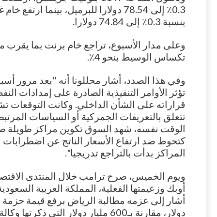
0.3٪ إلى 78.54 دولارا للبرميل، بينما 
بنسبة 0.3٪ إلى 74.84 دولارا.
تكساس الوسيط بنحو 4٪.
وفي هذا الصدد، أشار محللونا أنه "بعد مرور أس
تؤثر الأوامر التنفيذية الصادرة على إمدادات ا
قراراته على الشأن الداخلي. وكانت التوقعات ت
تتعلق بالتعريفات الجمركية أو السياسات المرتبط
الوقت نفسه، شهد السوق تكوين مراكز طويلة صاف
كتحوط ضد ارتفاع الأسعار الناتج عن اضطرابات مح
المراكز بدأت بالتراجع تدريجيا".
ويوم الخميس، صرح ترامب خلال المنتدى الاقتص
أوبك وزعيمتها الفعلية، المملكة العربية السعود
أشار إلى عزمه مطالبة الرياض برفع قيمة حزمة ال
دولار، مقارنة بـ600 مليار دولار التي ذكرتها وكالة الأنباء السعودية في وقت سابق.