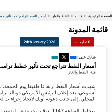
الصفحة الرئيسية
فئات
النفط والغاز
أسعار النفط تتراجع تحت تأثير خط
قائمة المدونة
0
تعليقات
January,2026
24th
شارك على :
أسعار النفط تتراجع تحت تأثير خطط ترامب ل
فئة : النفط والغاز
شهدت أسعار النفط ارتفاعا طفيفا يوم الجمعة، 
أسبوعي، بعد إعلان الرئيس الأمريكي دونالد ترا
المحلي، إلى جانب دعوته أوبك لاتخاذ إجراءات ل
وبحلول الساعة 1147 بتوقيت جرينتش،